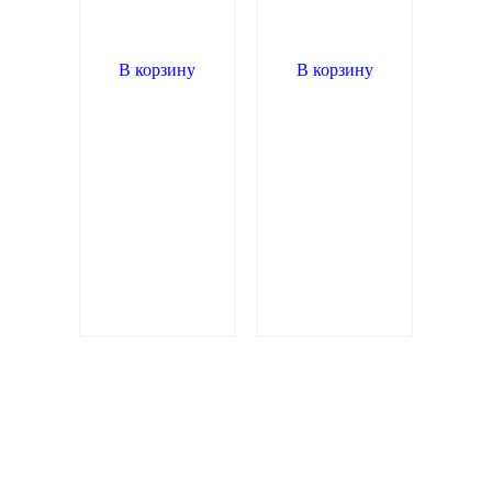
"Антитеррор"
"Противодействие
СИ-10
коррупции" СИ-15
1 935,
р.
2 235,
р.
00
00
В корзину
В корзину
Вся информация на сайте носит справочно-ознакомительный
характер и не является публичной офертой (ст. 437 ГК РФ).